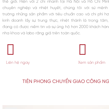
thế giới. Hiện với 2 chi nhanh tại Hà Nội và Hồ Chí Min
chuyên nghiệp và nhiệt huyết, chúng tôi với sứ mện
trường những sản phẩm với tiêu chuẩn cao và chi phí hợp lí
kinh doanh lấy sự trung thực, nhiệt thành là trọng tâm
đang có được niềm tin và sự ủng hộ hơn 2000 khách hàng
nha khoa và labo răng giả trên toàn quốc.
Liên hệ ngay
Xem sản phẩm
TIÊN PHONG CHUYỂN GIAO CÔNG N