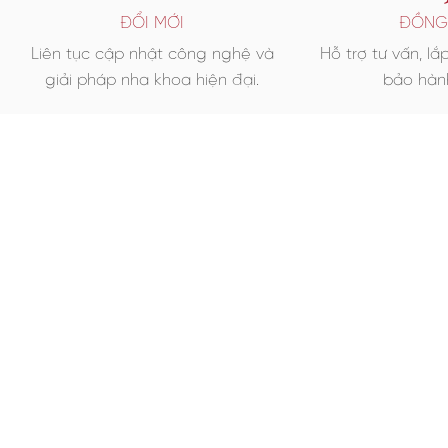
ĐỔI MỚI
ĐỒNG
Liên tục cập nhật công nghệ và
Hỗ trợ tư vấn, lắ
giải pháp nha khoa hiện đại.
bảo hành