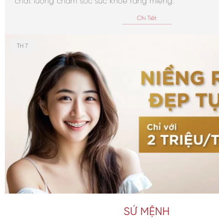
chất lượng chăm sóc sức khỏe răng miệng.
Chi Tiết
TH 7
SỨ MỆNH