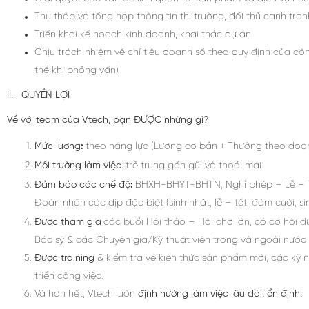
Thu thập và tổng hợp thông tin thị trường, đối thủ cạnh tran
Triển khai kế hoạch kinh doanh, khai thác dự án
Chịu trách nhiệm về chỉ tiêu doanh số theo quy định của côn
thể khi phỏng vấn)
II. QUYỀN LỢI
Về với team của Vtech, bạn ĐƯỢC những gì?
Mức lương
:
theo năng lực (Lương cơ bản + Thưởng theo doa
:
Môi trường làm việc
trẻ trung gần gũi và thoải mái
Đảm bảo các chế độ
:
BHXH-BHYT-BHTN, Nghỉ phép – Lễ – Tế
Đoàn nhân các dịp đặc biệt (sinh nhật, lễ – tết, đám cưới, si
Được tham gia
các buổi Hội thảo – Hội chợ lớn, có cơ hội đ
Bác sỹ & các Chuyên gia/Kỹ thuật viên trong và ngoài nước
Được training
& kiểm tra về kiến thức sản phẩm mới, các kỹ
triển công việc.
Và hơn hết, Vtech luôn
định hướng làm việc lâu dài, ổn định
.