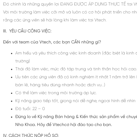
Đó chính là những quyền lợi ĐANG ĐƯỢC ÁP DỤNG THỰC TẾ tại Vt
Với môi trường làm việc cởi mở và luôn có cơ hội phát triển cho nhâ
rằng các ứng viên sẽ hài lòng khi làm việc tại Vtech.
III. YÊU CẦU CÔNG VIỆC:
Đến với team của Vtech, các bạn CẦN những gì?
Am hiểu và yêu thích công việc kinh doanh (đặc biệt là kinh
trường)
Thái độ làm việc, mức độ tập trung và tinh thần học hỏi cao.
Ưu tiên các ứng viên đã có kinh nghiệm ít nhất 1 năm trở lên 
bán lẻ, hàng tiêu dùng nhanh hoặc dịch vụ…)
Có thể làm việc trong môi trường áp lực.
Kỹ năng giao tiếp tốt, giọng nói dễ nghe, ngoại hình dễ nhìn s
Độ tuổi: 22 – 0
Đừng lo về Kỹ năng Bán hàng & Kiến thức sản phẩm về chuyê
Nha Khoa. Hãy để Vtechcơ hội đào tạo cho bạn.
IV. CÁCH THỨC NỘP HỒ SƠ: