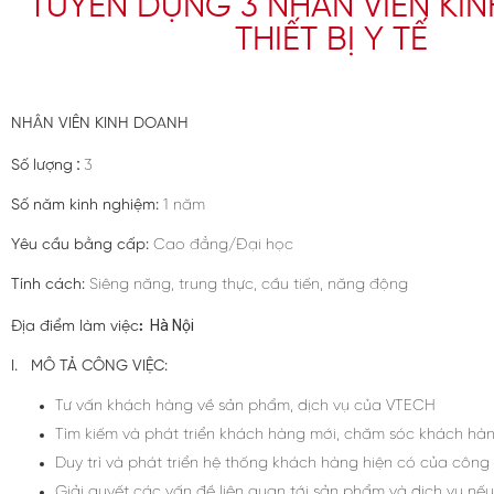
TUYỂN DỤNG 3 NHÂN VIÊN KI
THIẾT BỊ Y TẾ
NHÂN VIÊN KINH DOANH
:
Số lượng
3
Số năm kinh nghiệm
:
1 năm
Yêu cầu bằng cấp
:
Cao đẳng/Đại học
Tính cách
:
Siêng năng, trung thực, cầu tiến, năng động
Hà Nội
Địa điểm làm việc
:
I. MÔ TẢ CÔNG VIỆC:
Tư vấn khách hàng về sản phẩm, dịch vụ của VTECH
Tìm kiếm và phát triển khách hàng mới, chăm sóc khách hàn
Duy trì và phát triển hệ thống khách hàng hiện có của công 
Giải quyết các vấn đề liên quan tới sản phẩm và dịch vụ nếu